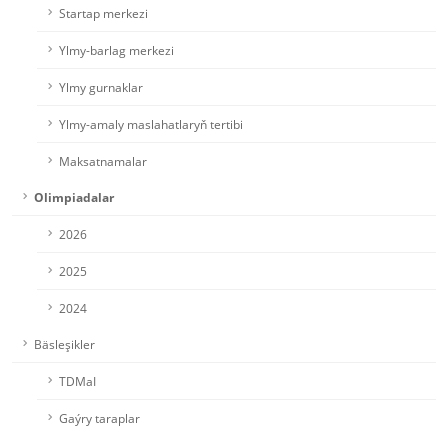
Startap merkezi
Ylmy-barlag merkezi
Ylmy gurnaklar
Ylmy-amaly maslahatlaryň tertibi
Maksatnamalar
Olimpiadalar
2026
2025
2024
Bäsleşikler
TDMaI
Gaýry taraplar