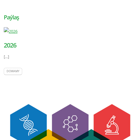
Paýlaş
2026
[...]
DOWAMY