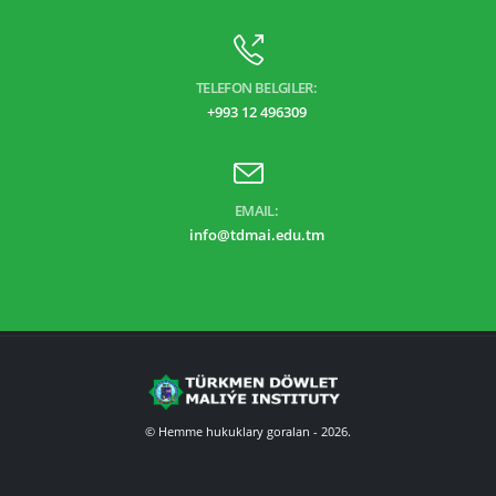
TELEFON BELGILER:
+993 12 496309
EMAIL:
info@tdmai.edu.tm
© Hemme hukuklary goralan - 2026.