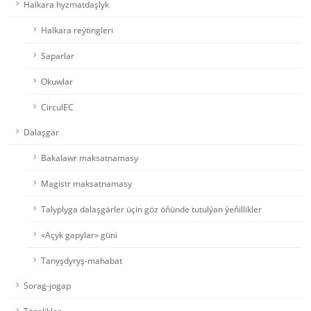
Halkara hyzmatdaşlyk
Halkara reýtingleri
Saparlar
Okuwlar
CirculEC
Dalaşgär
Bakalawr maksatnamasy
Magistr maksatnamasy
Talyplyga dalaşgärler üçin göz öňünde tutulýan ýeňillikler
«Açyk gapylar» güni
Tanyşdyryş-mahabat
Sorag-jogap
Täzelikler