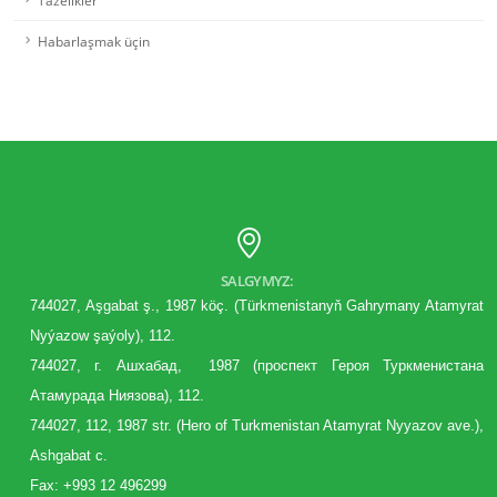
Habarlaşmak üçin
SALGYMYZ:
744027, Aşgabat ş., 1987 köç. (Türkmenistanyň Gahrymany Atamyrat
Nyýazow şaýoly), 112.
744027, г. Aшхабад, 1987 (
проспект
Героя Туркменистана
Атамурада Ниязова), 112.
744027, 112, 1987 str. (Hero of Turkmenistan Atamyrat Nyyazov ave.),
Ashgabat c.
Fax: +993 12 496299