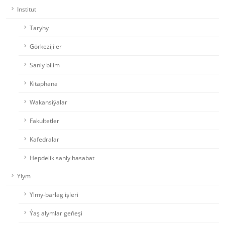
Institut
Taryhy
Görkezijiler
Sanly bilim
Kitaphana
Wakansiýalar
Fakultetler
Kafedralar
Hepdelik sanly hasabat
Ylym
Ylmy-barlag işleri
Ýaş alymlar geňeşi