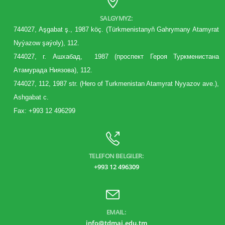
SALGYMYZ:
744027, Aşgabat ş., 1987 köç. (Türkmenistanyň Gahrymany Atamyrat
Nyýazow şaýoly), 112.
744027, г. Aшхабад, 1987 (
проспект
Героя Туркменистана
Атамурада Ниязова), 112.
744027, 112, 1987 str. (Hero of Turkmenistan Atamyrat Nyyazov ave.),
Ashgabat c.
Fax: +993 12 496299
TELEFON BELGILER:
+993 12 496309
EMAIL:
info@tdmai.edu.tm