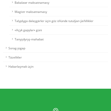
Bakalawr maksatnamasy
Magistr maksatnamasy
Talyplyga dalaşgärler üçin göz öňünde tutulýan ýeňillikler
«Açyk gapylar» güni
Tanyşdyryş-mahabat
Sorag-jogap
Täzelikler
Habarlaşmak üçin