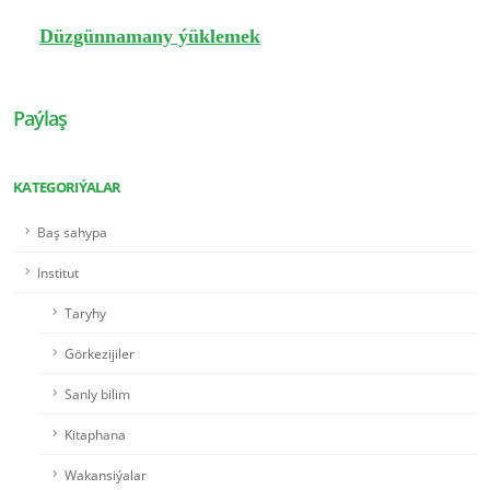
Düzgünnamany ýüklemek
Paýlaş
KATEGORIÝALAR
Baş sahypa
Institut
Taryhy
Görkezijiler
Sanly bilim
Kitaphana
Wakansiýalar