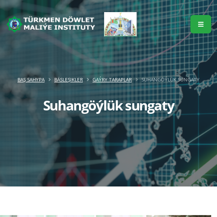
BAŞ SAHYPA
BÄSLEŞIKLER
GAÝRY TARAPLAR
SUHANGÖÝLÜK SUNGATY
Suhangöýlük sungaty