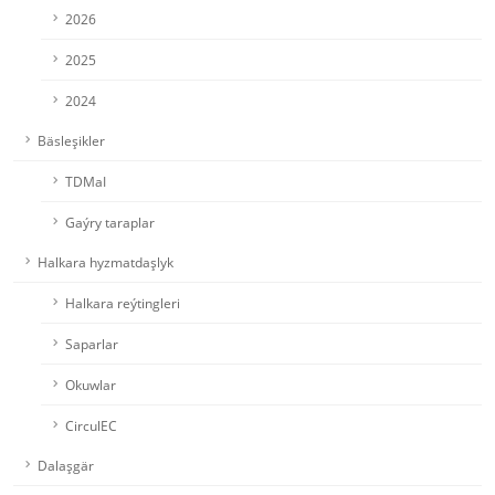
2026
2025
2024
Bäsleşikler
TDMaI
Gaýry taraplar
Halkara hyzmatdaşlyk
Halkara reýtingleri
Saparlar
Okuwlar
CirculEC
Dalaşgär