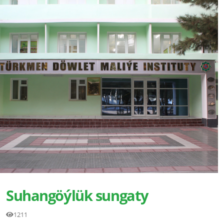
Suhangöýlük sungaty
1211