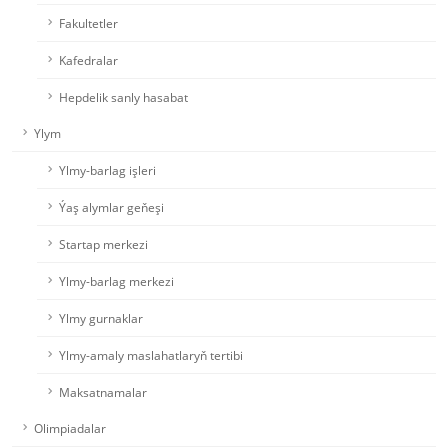
Fakultetler
Kafedralar
Hepdelik sanly hasabat
Ylym
Ylmy-barlag işleri
Ýaş alymlar geňeşi
Startap merkezi
Ylmy-barlag merkezi
Ylmy gurnaklar
Ylmy-amaly maslahatlaryň tertibi
Maksatnamalar
Olimpiadalar