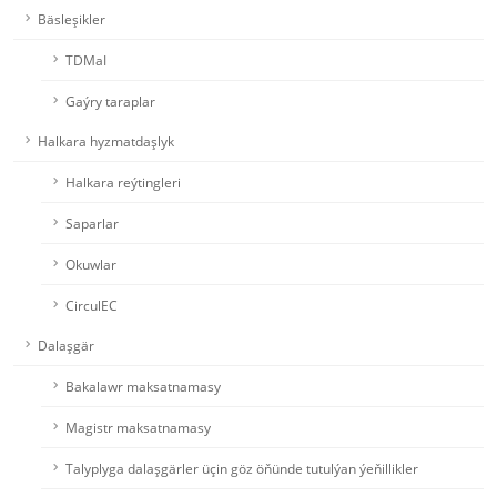
Bäsleşikler
TDMaI
Gaýry taraplar
Halkara hyzmatdaşlyk
Halkara reýtingleri
Saparlar
Okuwlar
CirculEC
Dalaşgär
Bakalawr maksatnamasy
Magistr maksatnamasy
Talyplyga dalaşgärler üçin göz öňünde tutulýan ýeňillikler