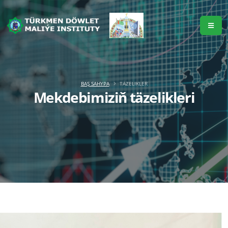
BAŞ SAHYPA
TÄZELIKLER
Mekdebimiziň täzelikleri