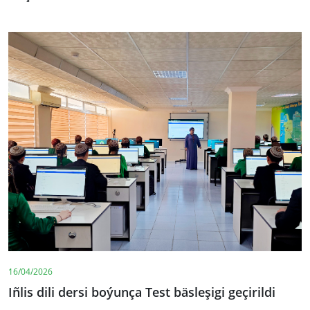
16/04/2026
Iñlis dili dersi boýunça Test bäsleşigi geçirildi