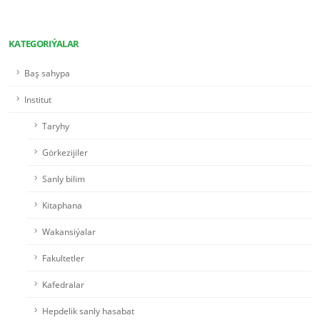
KATEGORIÝALAR
Baş sahypa
Institut
Taryhy
Görkezijiler
Sanly bilim
Kitaphana
Wakansiýalar
Fakultetler
Kafedralar
Hepdelik sanly hasabat