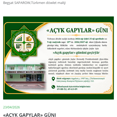
Begşat SAPAROW,Türkmen döwlet maliý
23/04/2026
«AÇYK GAPYLAR» GÜNI