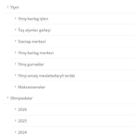
Ylym
Ylmy-barlag işleri
Ýaş alymlar geňeşi
Startap merkezi
Ylmy-barlag merkezi
Ylmy gurnaklar
Ylmy-amaly maslahatlaryň tertibi
Maksatnamalar
Olimpiadalar
2026
2025
2024