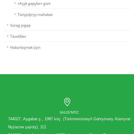
«Açyk gapylar» güni
Tanyşdyryş-mahabat
Sorag-jogap
Täzelikler
Habarlaşmak üçin
SALGYMYZ:
744027, Aşgabat ş., 1987 köç. (Türkmenistanyň Gahrymany Atamyrat
Nyýazow şaýoly), 112.