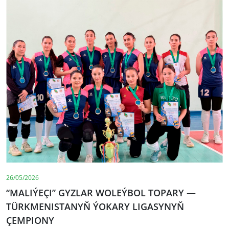
26/05/2026
“MALIÝEÇI” GYZLAR WOLEÝBOL TOPARY —
TÜRKMENISTANYŇ ÝOKARY LIGASYNYŇ
ÇEMPIONY