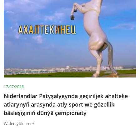
17/07/2026
Niderlandlar Patyşalygynda geçiriljek ahalteke
atlarynyň arasynda atly sport we gözellik
bäsleşiginiň dünýä çempionaty
Wideo ýüklemek