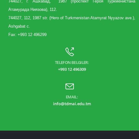
744027, г. Aшхабад, 1987 (
проспект
Героя Туркменистана
Атамурада Ниязова), 112.
744027, 112, 1987 str. (Hero of Turkmenistan Atamyrat Nyyazov ave.),
Ashgabat c.
Fax: +993 12 496299
TELEFON BELGILER:
+993 12 496309
EMAIL:
info@tdmai.edu.tm