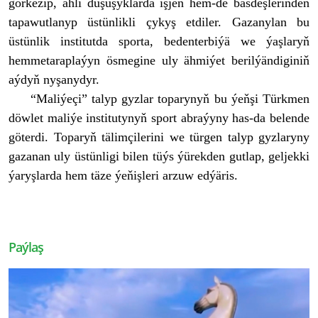
görkezip, ähli duşuşyklarda işjeň hem-de bäsdeşlerinden
tapawutlanyp üstünlikli çykyş etdiler. Gazanylan bu
üstünlik institutda sporta, bedenterbiýä we ýaşlaryň
hemmetaraplaýyn ösmegine uly ähmiýet berilýändiginiň
aýdyň nyşanydyr.
“Maliýeçi” talyp gyzlar toparynyň bu ýeňşi Türkmen
döwlet maliýe institutynyň sport abraýyny has-da belende
göterdi. Toparyň tälimçilerini we türgen talyp gyzlaryny
gazanan uly üstünligi bilen tüýs ýürekden gutlap, geljekki
ýaryşlarda hem täze ýeňişleri arzuw edýäris.
Paýlaş