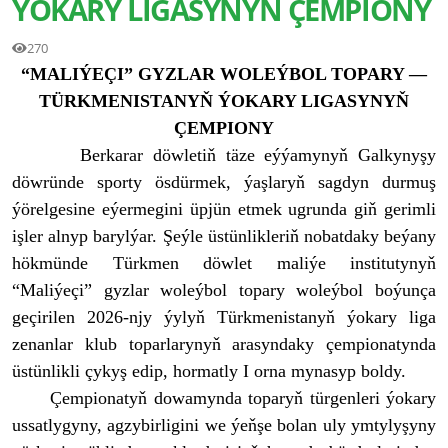
ÝOKARY LIGASYNYŇ ÇEMPIONY
270
“MALIÝEÇI” GYZLAR WOLEÝBOL TOPARY —
TÜRKMENISTANYŇ ÝOKARY LIGASYNYŇ
ÇEMPIONY
Berkarar döwletiň täze eýýamynyň Galkynyşy
döwründe sporty ösdürmek, ýaşlaryň sagdyn durmuş
ýörelgesine eýermegini üpjün etmek ugrunda giň gerimli
işler alnyp barylýar. Şeýle üstünlikleriň nobatdaky beýany
hökmünde Türkmen döwlet maliýe institutynyň
“Maliýeçi” gyzlar woleýbol topary woleýbol boýunça
geçirilen 2026-njy ýylyň Türkmenistanyň ýokary liga
zenanlar klub toparlarynyň arasyndaky çempionatynda
üstünlikli çykyş edip, hormatly I orna mynasyp boldy.
Çempionatyň dowamynda toparyň türgenleri ýokary
ussatlygyny, agzybirligini we ýeňşe bolan uly ymtylyşyny