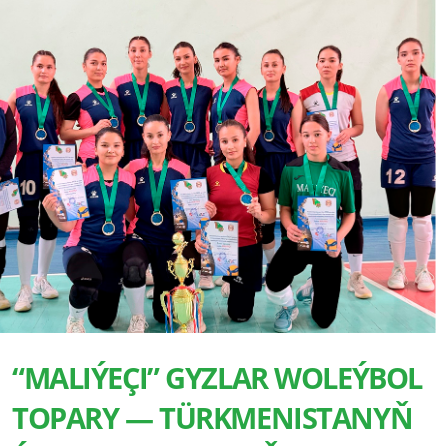
“MALIÝEÇI” GYZLAR WOLEÝBOL
TOPARY — TÜRKMENISTANYŇ