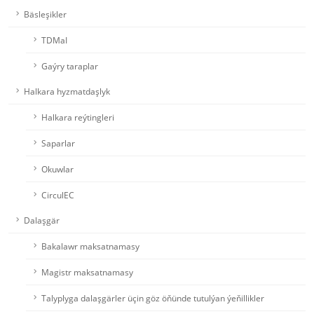
Bäsleşikler
TDMaI
Gaýry taraplar
Halkara hyzmatdaşlyk
Halkara reýtingleri
Saparlar
Okuwlar
CirculEC
Dalaşgär
Bakalawr maksatnamasy
Magistr maksatnamasy
Talyplyga dalaşgärler üçin göz öňünde tutulýan ýeňillikler