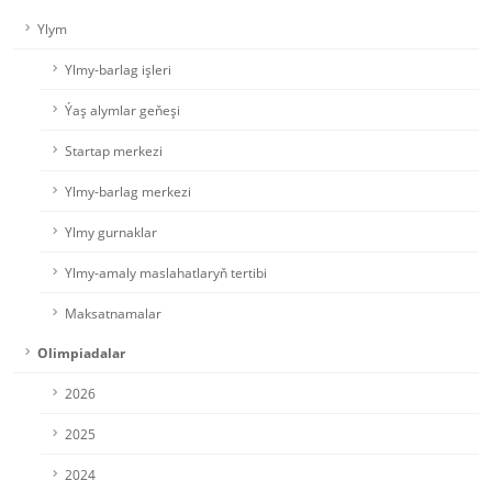
Ylym
Ylmy-barlag işleri
Ýaş alymlar geňeşi
Startap merkezi
Ylmy-barlag merkezi
Ylmy gurnaklar
Ylmy-amaly maslahatlaryň tertibi
Maksatnamalar
Olimpiadalar
2026
2025
2024