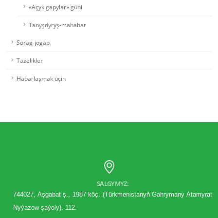
«Açyk gapylar» güni
Tanyşdyryş-mahabat
Sorag-jogap
Täzelikler
Habarlaşmak üçin
SALGYMYZ:
744027, Aşgabat ş., 1987 köç. (Türkmenistanyň Gahrymany Atamyrat
Nyýazow şaýoly), 112.