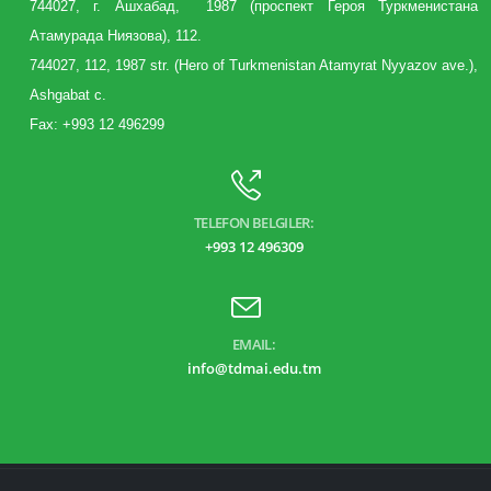
744027, г. Aшхабад, 1987 (
проспект
Героя Туркменистана
Атамурада Ниязова), 112.
744027, 112, 1987 str. (Hero of Turkmenistan Atamyrat Nyyazov ave.),
Ashgabat c.
Fax: +993 12 496299
TELEFON BELGILER:
+993 12 496309
EMAIL:
info@tdmai.edu.tm