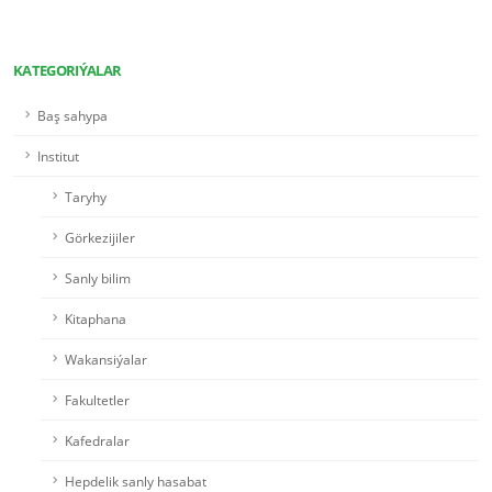
KATEGORIÝALAR
Baş sahypa
Institut
Taryhy
Görkezijiler
Sanly bilim
Kitaphana
Wakansiýalar
Fakultetler
Kafedralar
Hepdelik sanly hasabat