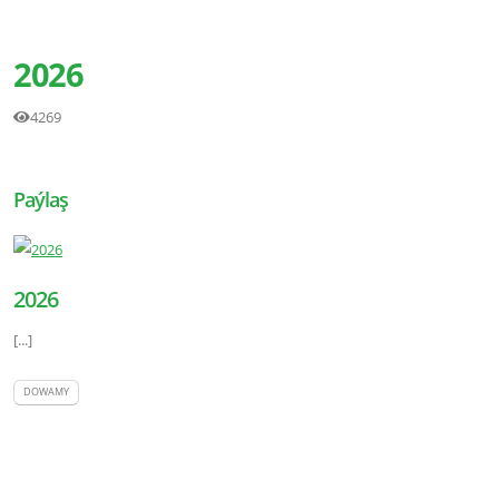
2026
4269
Paýlaş
2026
[...]
DOWAMY