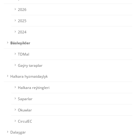
2026
2025
2024
Bäsleşikler
TDMaI
Gaýry taraplar
Halkara hyzmatdaşlyk
Halkara reýtingleri
Saparlar
Okuwlar
CirculEC
Dalaşgär