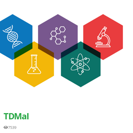
TDMaI
7539