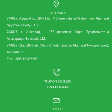
SALGYMYZ:
744027, Aşgabat ş., 1987 köç. (Türkmenistanyň Gahrymany Atamyrat
Nyýazow şaýoly), 112.
744027, г. Aшхабад, 1987 (
проспект
Героя Туркменистана
Атамурада Ниязова), 112.
744027, 112, 1987 str. (Hero of Turkmenistan Atamyrat Nyyazov ave.),
Ashgabat c.
Fax: +993 12 496299
TELEFON BELGILER:
+993 12 496309
EMAIL: