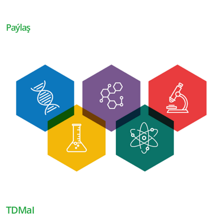
Paýlaş
TDMaI