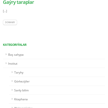
Gaýry taraplar
[...]
DOWAMY
KATEGORIÝALAR
Baş sahypa
Institut
Taryhy
Görkezijiler
Sanly bilim
Kitaphana