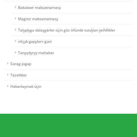
Bakalawr maksatnamasy
Magistr maksatnamasy
Talyplyga dalaşgärler üçin göz öňünde tutulýan ýeňillikler
«Açyk gapylar» güni
Tanyşdyryş-mahabat
Sorag-jogap
Täzelikler
Habarlaşmak üçin