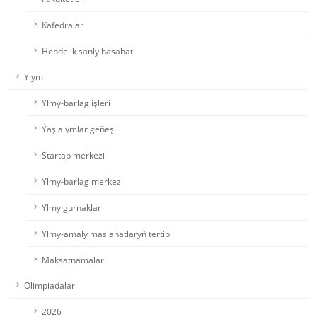
Kafedralar
Hepdelik sanly hasabat
Ylym
Ylmy-barlag işleri
Ýaş alymlar geňeşi
Startap merkezi
Ylmy-barlag merkezi
Ylmy gurnaklar
Ylmy-amaly maslahatlaryň tertibi
Maksatnamalar
Olimpiadalar
2026