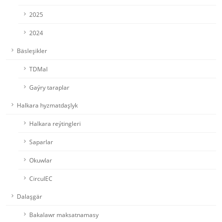
2025
2024
Bäsleşikler
TDMaI
Gaýry taraplar
Halkara hyzmatdaşlyk
Halkara reýtingleri
Saparlar
Okuwlar
CirculEC
Dalaşgär
Bakalawr maksatnamasy