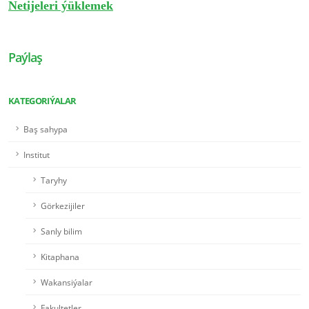
Netijeleri ýüklemek
Paýlaş
KATEGORIÝALAR
Baş sahypa
Institut
Taryhy
Görkezijiler
Sanly bilim
Kitaphana
Wakansiýalar
Fakultetler