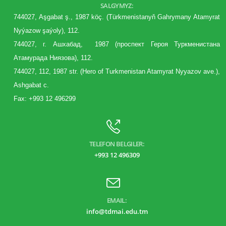
SALGYMYZ:
744027, Aşgabat ş., 1987 köç. (Türkmenistanyň Gahrymany Atamyrat
Nyýazow şaýoly), 112.
744027, г. Aшхабад, 1987 (
проспект
Героя Туркменистана
Атамурада Ниязова), 112.
744027, 112, 1987 str. (Hero of Turkmenistan Atamyrat Nyyazov ave.),
Ashgabat c.
Fax: +993 12 496299
TELEFON BELGILER:
+993 12 496309
EMAIL:
info@tdmai.edu.tm