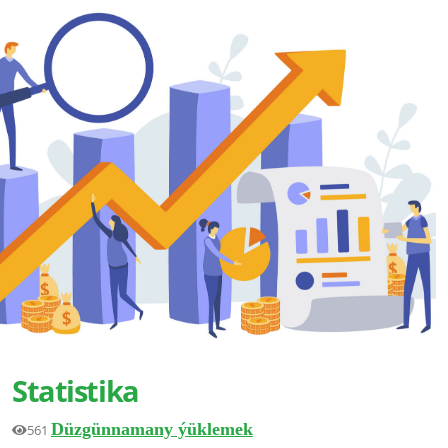
Statistika
Düzgünnamany ýüklemek
561