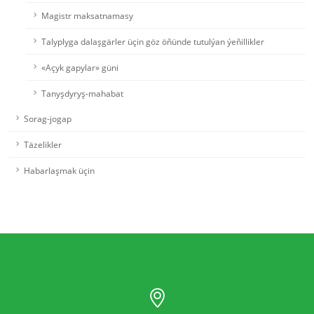
Magistr maksatnamasy
Talyplyga dalaşgärler üçin göz öňünde tutulýan ýeňillikler
«Açyk gapylar» güni
Tanyşdyryş-mahabat
Sorag-jogap
Täzelikler
Habarlaşmak üçin