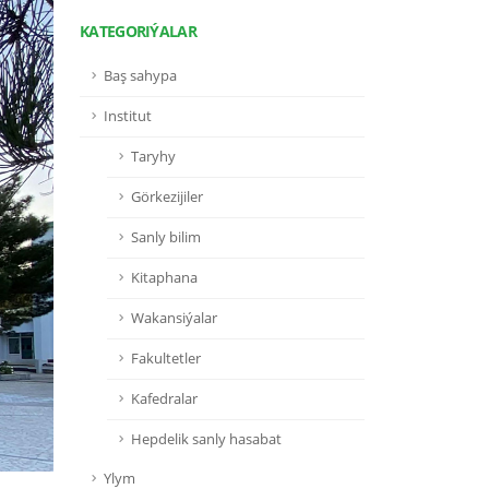
KATEGORIÝALAR
Baş sahypa
Institut
Taryhy
Görkezijiler
Sanly bilim
Kitaphana
Wakansiýalar
Fakultetler
Kafedralar
Hepdelik sanly hasabat
Ylym