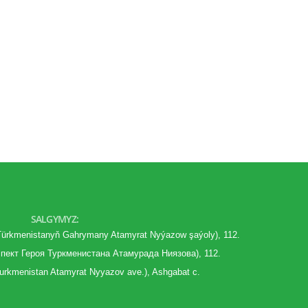
SALGYMYZ:
(Türkmenistanyň Gahrymany Atamyrat Nyýazow şaýoly), 112.
спект
Героя Туркменистана Атамурада Ниязова), 112.
 Turkmenistan Atamyrat Nyyazov ave.), Ashgabat c.