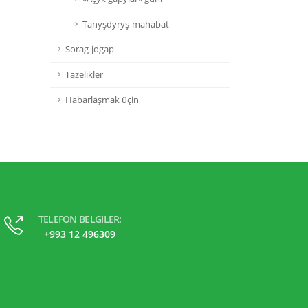
Tanyşdyryş-mahabat
Sorag-jogap
Täzelikler
Habarlaşmak üçin
TELEFON BELGILER:
+993 12 496309