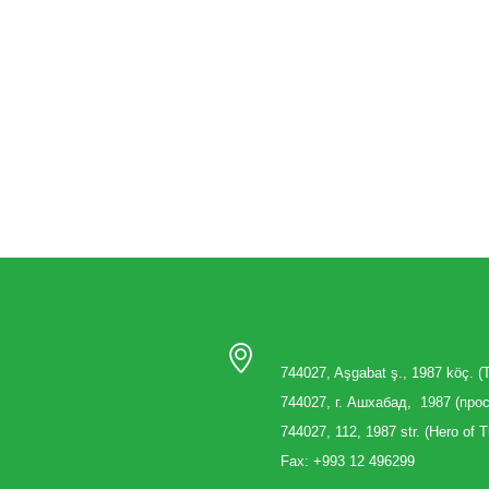
744027, Aşgabat ş., 1987 köç. 
744027, г. Aшхабад, 1987 (
про
744027, 112, 1987 str. (Hero of
Fax: +993 12 496299