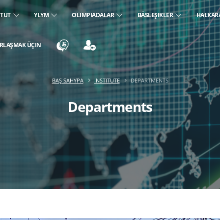
ITUT
YLYM
OLIMPIADALAR
BÄSLEŞIKLER
HALKAR
RLAŞMAK ÜÇIN
BAŞ SAHYPA
INSTITUTE
DEPARTMENTS
Departments