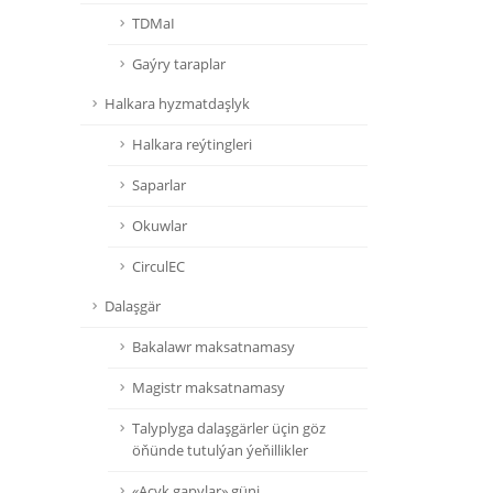
TDMaI
Gaýry taraplar
Halkara hyzmatdaşlyk
Halkara reýtingleri
Saparlar
Okuwlar
CirculEC
Dalaşgär
Bakalawr maksatnamasy
Magistr maksatnamasy
Talyplyga dalaşgärler üçin göz
öňünde tutulýan ýeňillikler
«Açyk gapylar» güni