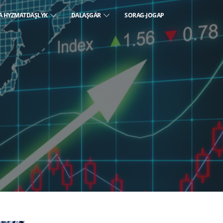
A HYZMATDAŞLYK
DALAŞGÄR
SORAG-JOGAP