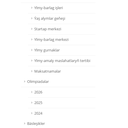
Ylmy-barlag işleri
Ýaş alymlar geňeşi
Startap merkezi
Ylmy-barlag merkezi
Ylmy gurnaklar
Ylmy-amaly maslahatlaryň tertibi
Maksatnamalar
Olimpiadalar
2026
2025
2024
Bäsleşikler