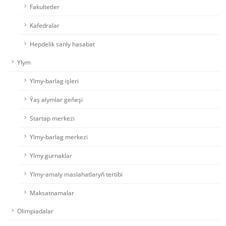
Fakultetler
Kafedralar
Hepdelik sanly hasabat
Ylym
Ylmy-barlag işleri
Ýaş alymlar geňeşi
Startap merkezi
Ylmy-barlag merkezi
Ylmy gurnaklar
Ylmy-amaly maslahatlaryň tertibi
Maksatnamalar
Olimpiadalar