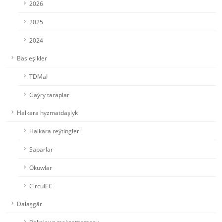
2026
2025
2024
Bäsleşikler
TDMaI
Gaýry taraplar
Halkara hyzmatdaşlyk
Halkara reýtingleri
Saparlar
Okuwlar
CirculEC
Dalaşgär