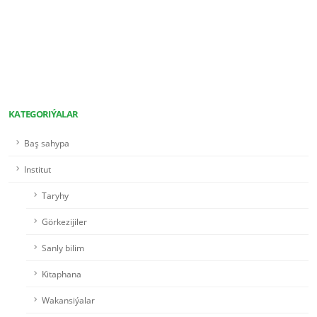
KATEGORIÝALAR
Baş sahypa
Institut
Taryhy
Görkezijiler
Sanly bilim
Kitaphana
Wakansiýalar