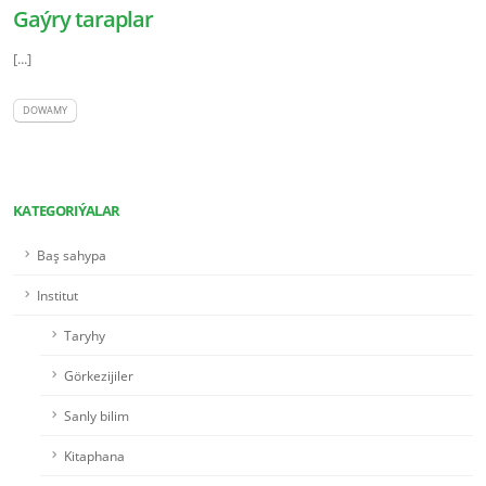
Gaýry taraplar
[...]
DOWAMY
KATEGORIÝALAR
Baş sahypa
Institut
Taryhy
Görkezijiler
Sanly bilim
Kitaphana