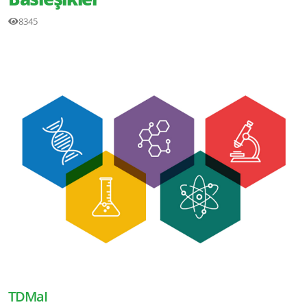
8345
TDMaI