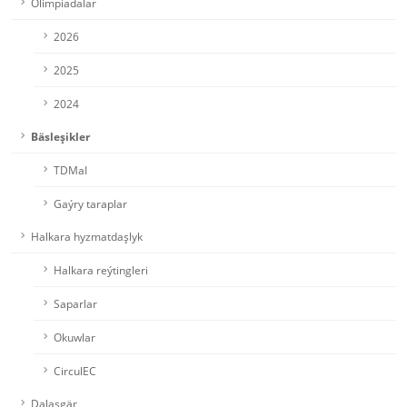
Olimpiadalar
2026
2025
2024
Bäsleşikler
TDMaI
Gaýry taraplar
Halkara hyzmatdaşlyk
Halkara reýtingleri
Saparlar
Okuwlar
CirculEC
Dalaşgär