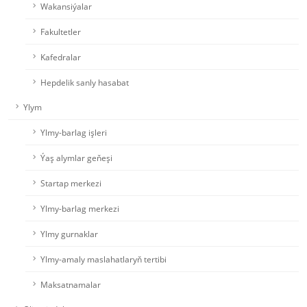
Wakansiýalar
Fakultetler
Kafedralar
Hepdelik sanly hasabat
Ylym
Ylmy-barlag işleri
Ýaş alymlar geňeşi
Startap merkezi
Ylmy-barlag merkezi
Ylmy gurnaklar
Ylmy-amaly maslahatlaryň tertibi
Maksatnamalar