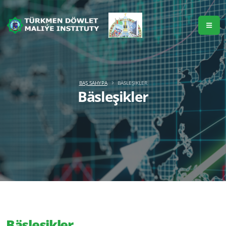
BAŞ SAHYPA
BÄSLEŞIKLER
Bäsleşikler
Bäsleşikler