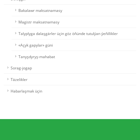
Bakalawr maksatnamasy
Magistr maksatnamasy
Talyplyga dalaşgärler üçin göz öňünde tutulýan ýeňillikler
«Açyk gapylar» güni
Tanyşdyryş-mahabat
Sorag-jogap
Täzelikler
Habarlaşmak üçin