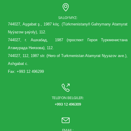
SALGYMYZ:
744027, Aşgabat ş., 1987 köç. (Türkmenistanyň Gahrymany Atamyrat
Nyýazow şaýoly), 112.
744027, г. Aшхабад, 1987 (
проспект
Героя Туркменистана
Атамурада Ниязова), 112.
744027, 112, 1987 str. (Hero of Turkmenistan Atamyrat Nyyazov ave.),
Ashgabat c.
Fax: +993 12 496299
TELEFON BELGILER:
+993 12 496309
EMAIL: