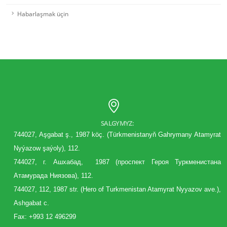
Habarlaşmak üçin
SALGYMYZ:
744027, Aşgabat ş., 1987 köç. (Türkmenistanyň Gahrymany Atamyrat
Nyýazow şaýoly), 112.
744027, г. Aшхабад, 1987 (
проспект
Героя Туркменистана
Атамурада Ниязова), 112.
744027, 112, 1987 str. (Hero of Turkmenistan Atamyrat Nyyazov ave.),
Ashgabat c.
Fax: +993 12 496299