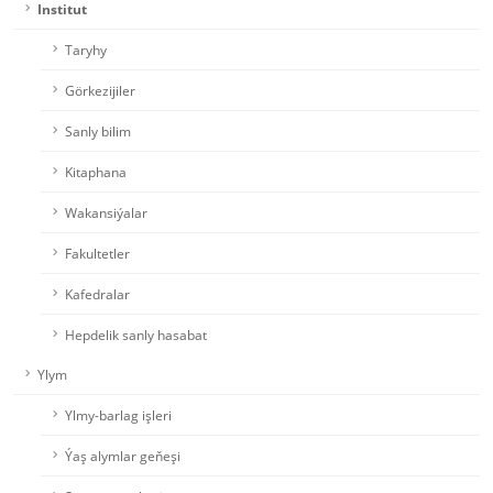
Institut
Taryhy
Görkezijiler
Sanly bilim
Kitaphana
Wakansiýalar
Fakultetler
Kafedralar
Hepdelik sanly hasabat
Ylym
Ylmy-barlag işleri
Ýaş alymlar geňeşi