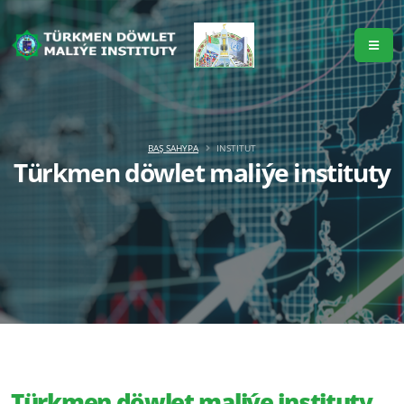
BAŞ SAHYPA
INSTITUT
Türkmen döwlet maliýe instituty
Türkmen döwlet maliýe instituty