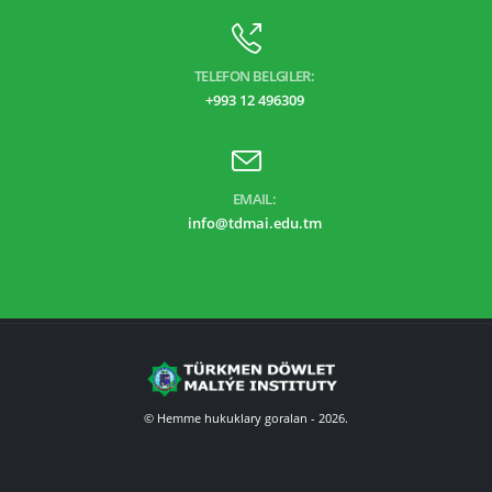
TELEFON BELGILER:
+993 12 496309
EMAIL:
info@tdmai.edu.tm
© Hemme hukuklary goralan - 2026.