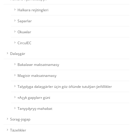
Halkara reýtingleri
Saparlar
Okuwlar
CirculEC
Dalaşgär
Bakalawr maksatnamasy
Magistr maksatnamasy
Talyplyga dalaşgärler üçin göz öňünde tutulýan ýeňillikler
«Açyk gapylar» güni
Tanyşdyryş-mahabat
Sorag-jogap
Täzelikler