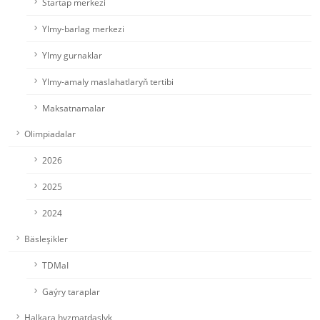
Startap merkezi
Ylmy-barlag merkezi
Ylmy gurnaklar
Ylmy-amaly maslahatlaryň tertibi
Maksatnamalar
Olimpiadalar
2026
2025
2024
Bäsleşikler
TDMaI
Gaýry taraplar
Halkara hyzmatdaşlyk