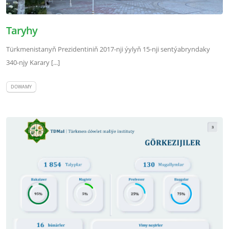
Taryhy
Türkmenistanyň Prezidentiniň 2017-nji ýylyň 15-nji sentýabryndaky
340-njy Karary [...]
DOWAMY