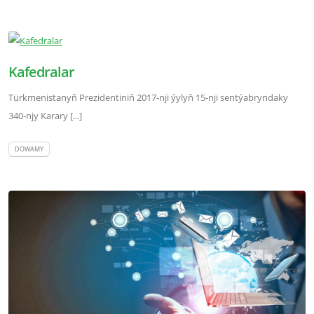
Kafedralar
Türkmenistanyň Prezidentiniň 2017-nji ýylyň 15-nji sentýabryndaky
340-njy Karary [...]
DOWAMY