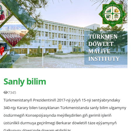
Sanly bilim
7345
Türkmenistanyň Prezidentiniň 2017-nji ýylyň 15-nji sentýabryndaky
340-njy Karary bilen tassyklanan Türkmenistanda sanly bilim ulgamyny
ösdürmegiň Konsepsiýasynda meýilleşdirilen giň gerimli işleriň
üstünlikli durmuşa geçirilmegi Berkarar döwletiň täze eýýamynyň
Galkynyşy döwründe dowam etdirilýär.