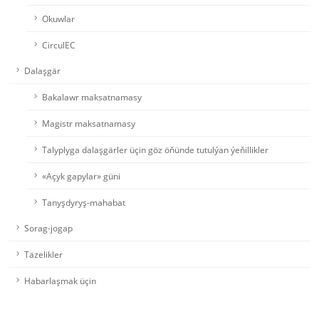
Okuwlar
CirculEC
Dalaşgär
Bakalawr maksatnamasy
Magistr maksatnamasy
Talyplyga dalaşgärler üçin göz öňünde tutulýan ýeňillikler
«Açyk gapylar» güni
Tanyşdyryş-mahabat
Sorag-jogap
Täzelikler
Habarlaşmak üçin