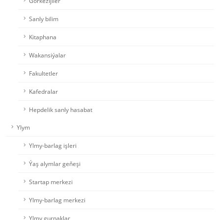
Görkezijiler
Sanly bilim
Kitaphana
Wakansiýalar
Fakultetler
Kafedralar
Hepdelik sanly hasabat
Ylym
Ylmy-barlag işleri
Ýaş alymlar geňeşi
Startap merkezi
Ylmy-barlag merkezi
Ylmy gurnaklar