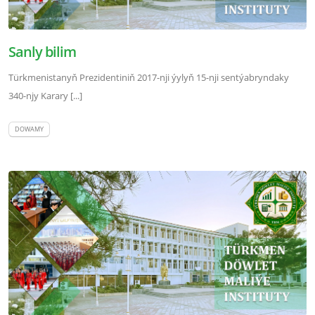
Sanly bilim
Türkmenistanyň Prezidentiniň 2017-nji ýylyň 15-nji sentýabryndaky
340-njy Karary [...]
DOWAMY