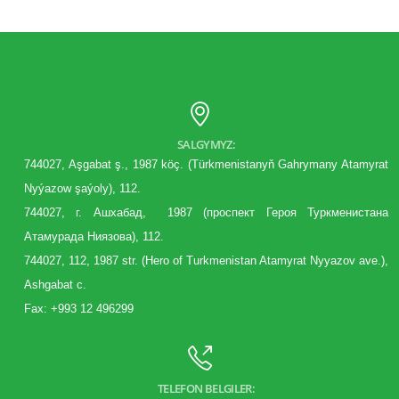
SALGYMYZ:
744027, Aşgabat ş., 1987 köç. (Türkmenistanyň Gahrymany Atamyrat
Nyýazow şaýoly), 112.
744027, г. Aшхабад, 1987 (
проспект
Героя Туркменистана
Атамурада Ниязова), 112.
744027, 112, 1987 str. (Hero of Turkmenistan Atamyrat Nyyazov ave.),
Ashgabat c.
Fax: +993 12 496299
TELEFON BELGILER: