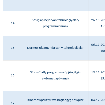
Ses işläp bejerýän tehnologiýalary
26.10.202
14
programmirlemek
15
06.11.202
15
Durmuş ulgamynda sanly tehnologiýalar
15
“Zoom” atly programma üpjünçiligini
19.11.202
16
awtomatlaşdyrmak
15
Kiberhowpsuzlyk we başlangyç howplar
04.12.202
17