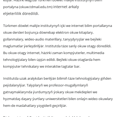
internet arkaly
portalyna (okuw.tdmail.edu.tm)
elýeterlilik
döredildi.
Türkmen döwlet maliýe institutynyň içki we internet bilim portallaryna
okuw dersleri boýunça döwrebap elektron okuw kitaplary,
gollanmalary, wideo-audio materillary, tanyşdyryşlar we beýleki
maglumatlar ýerleşdirilýär. Institutda täze sanly okuw otagy döredildi.
Bu okuw otagy internet, häzirki zaman kompýuterler, multimedia
tehnologiýalary bilen üpjün edildi. Beýleki okuw otaglarda hem
kompýuter tehnikalary we interaktiw tagtalar bar.
Institutda uzak aralykdan berilýän bilimiň täze tehnologiýalary giňden
peýdalanylýar. Talyplaryň we professor-mugallymlaryň
gatnaşmaklarynda ýurdumyzyň ýokary okuw mekdepleri we
hyzmatdaş daşary ýurtlary uniwersitetleri bilen onlaýn wideo okuwlary
hem-de maslahatlary yzygiderli geçirilýär.