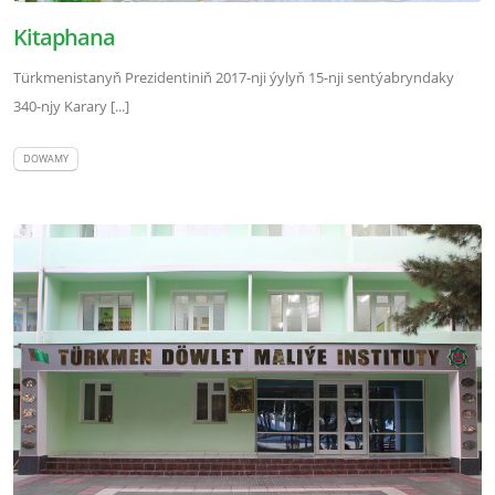
Kitaphana
Türkmenistanyň Prezidentiniň 2017-nji ýylyň 15-nji sentýabryndaky
340-njy Karary [...]
DOWAMY