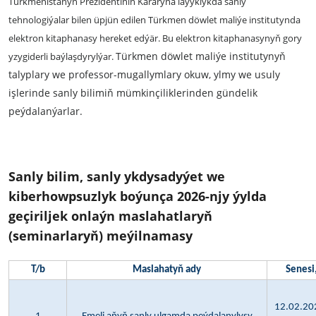
Türkmenistanyň Prezidentiniň Kararyna laýyklykda sanly
tehnologiýalar bilen üpjün edilen Türkmen döwlet maliýe institutynda
elektron kitaphanasy hereket edýär. Bu elektron kitaphanasynyň gory
Türkmen döwlet maliýe institutynyň
yzygiderli baýlaşdyrylýar.
talyplary we professor-mugallymlary okuw, ylmy we usuly
işlerinde sanly bilimiň mümkinçiliklerinden gündelik
peýdalanýarlar.
Sanly bilim, sanly ykdysadyýet we
kiberhowpsuzlyk boýunça 2026-njy ýylda
geçiriljek onlaýn maslahatlaryň
(seminarlaryň) meýilnamasy
T/b
Maslahatyň ady
Senesi
12.02.202