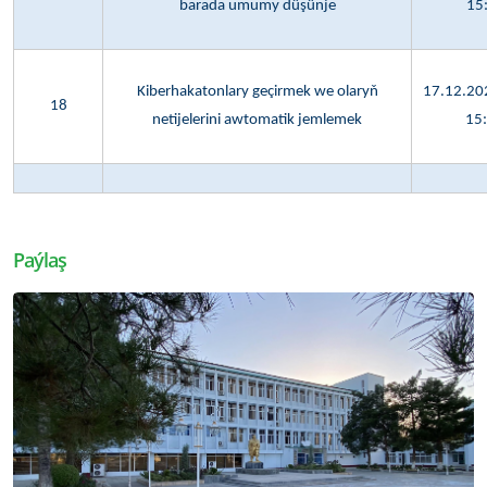
barada umumy düşünje
15
Kiberhakatonlary geçirmek we olaryň
17.12.202
18
netijelerini awtomatik jemlemek
15
Paýlaş