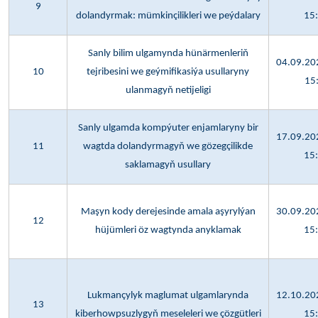
9
dolandyrmak: mümkinçilikleri we peýdalary
15
Sanly bilim ulgamynda hünärmenleriň
04.09.202
10
tejribesini we geýmifikasiýa usullaryny
15
ulanmagyň netijeligi
Sanly ulgamda kompýuter enjamlaryny bir
17.09.202
11
wagtda dolandyrmagyň we gözegçilikde
15
saklamagyň usullary
Maşyn kody derejesinde amala aşyrylýan
30.09.202
12
hüjümleri öz wagtynda anyklamak
15
Lukmançylyk maglumat ulgamlarynda
12.10.202
13
kiberhowpsuzlygyň meseleleri we çözgütleri
15