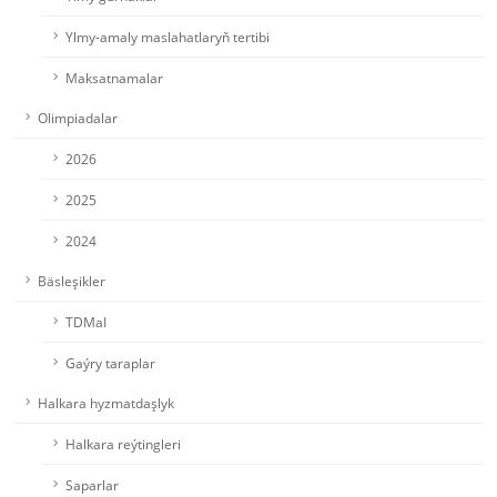
Ylmy-amaly maslahatlaryň tertibi
Maksatnamalar
Olimpiadalar
2026
2025
2024
Bäsleşikler
TDMaI
Gaýry taraplar
Halkara hyzmatdaşlyk
Halkara reýtingleri
Saparlar