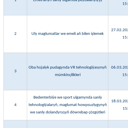
1
Emeli aňyň sanly ulgamda peýdalanylyşy
15
27.02.202
2
Uly maglumatlar we emeli aň bilen işlemek
15
Oba hojalyk pudagynda VR tehnologiýasynyň
06.03.202
3
mümkinçilikleri
15
Bedenterbiýe we sport ulgamynda sanly
18.03.202
4
tehnologiýalaryň, maglumat howpsuzlygynyň
15
we sanly dolandyryşyň döwrebap çözgütleri