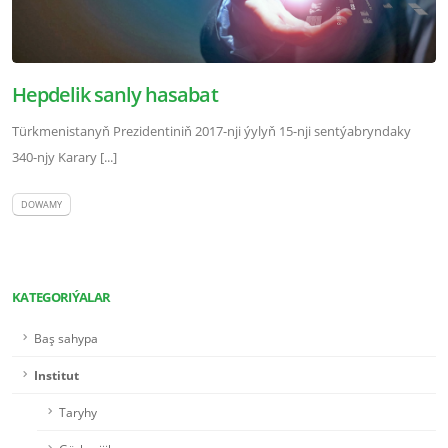
Hepdelik sanly hasabat
Türkmenistanyň Prezidentiniň 2017-nji ýylyň 15-nji sentýabryndaky
340-njy Karary [...]
DOWAMY
KATEGORIÝALAR
Baş sahypa
Institut
Taryhy