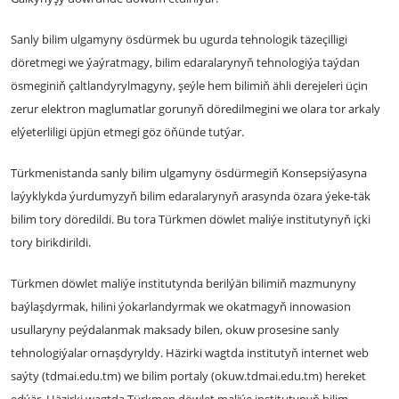
Sanly bilim ulgamyny ösdürmek bu ugurda tehnologik täzeçilligi
döretmegi we ýaýratmagy, bilim edaralarynyň tehnologiýa taýdan
ösmeginiň çaltlandyrylmagyny, şeýle hem bilimiň ähli derejeleri üçin
zerur elektron maglumatlar gorunyň döredilmegini we olara tor arkaly
elýeterliligi üpjün etmegi göz öňünde tutýar.
Türkmenistanda sanly bilim ulgamyny ösdürmegiň Konsepsiýasyna
laýyklykda ýurdumyzyň bilim edaralarynyň arasynda özara ýeke-täk
bilim tory döredildi. Bu tora Türkmen döwlet maliýe institutynyň içki
tory birikdirildi.
Türkmen döwlet maliýe institutynda berilýän bilimiň mazmunyny
baýlaşdyrmak, hilini ýokarlandyrmak we okatmagyň innowasion
usullaryny peýdalanmak maksady bilen, okuw prosesine sanly
tehnologiýalar ornaşdyryldy. Häzirki wagtda institutyň internet web
saýty (tdmai.edu.tm) we bilim portaly (okuw.tdmai.edu.tm) hereket
edýär. Häzirki wagtda Türkmen döwlet maliýe institutynyň bilim