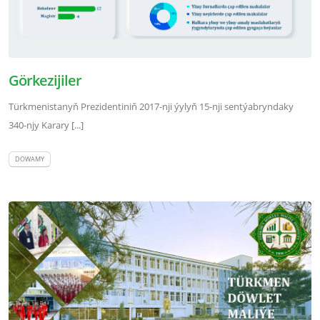
Görkezijiler
Türkmenistanyň Prezidentiniň 2017-nji ýylyň 15-nji sentýabryndaky
340-njy Karary [...]
DOWAMY