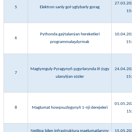
27.03.202
5
Elektron sanly gol-ygtybarly gorag
15
Pythonda gaýtalanýan hereketleri
10.04.202
6
programmalaşdyrmak
15
Magtymguly Pyragynyň şygyrlarynda iň ýygy
24.04.202
7
ulanylýan sözler
15
01.05.202
8
Maglumat howpsuzlygynyň 1-nji derejeleri
15
NetBox bilen infrastruktura maglumatlaryny
15.05.202